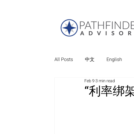
All Posts
中文
English
Feb 9
3 min read
“利率绑