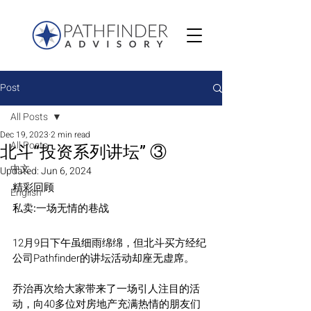
Post
All Posts
Dec 19, 2023
2 min read
All Posts
北斗“投资系列讲坛” ③
中文
Updated:
Jun 6, 2024
精彩回顾
English
私卖:一场无情的巷战
12月9日下午虽细雨绵绵，但北斗买方经纪
公司Pathfinder的讲坛活动却座无虚席。
乔治再次给大家带来了一场引人注目的活
动，向40多位对房地产充满热情的朋友们