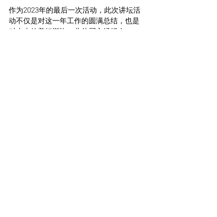
作为2023年的最后一次活动，此次讲坛活
动不仅是对这一年工作的圆满总结，也是
对未来的美好期许。北斗买方经纪人
Pathfinder Advisory对每位参与者的到来表
示深深的感激。我们期待着在2024年新的
一年里，与大家共同进步，继续开展更多
有意义的互动和交流。
北斗买方经纪人Pathfinder Advisory在此预
祝大家圣诞快乐，2024年新年顺利。
#MelbournePropertyMarket
#BuyersAdvocate
#北斗买方经纪人
＃投资系列讲坛