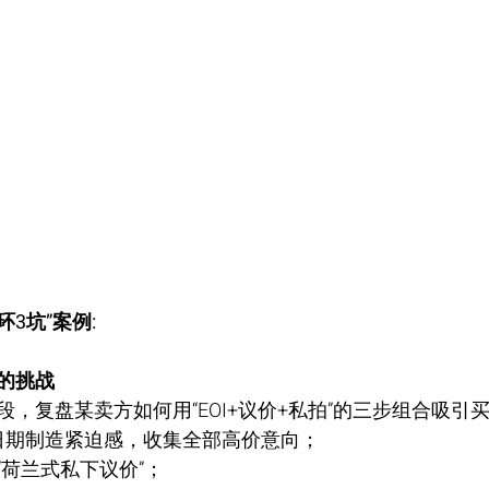
3坑”案例: 
的挑战
，复盘某卖方如何用“EOI+议价+私拍”的三步组合吸引
截止日期制造紧迫感，收集全部高价意向；
“荷兰式私下议价”；